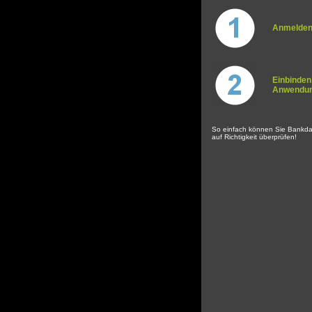
Anmelden 
Einbinden 
Anwendu
So einfach können Sie Bankda
auf Richtigkeit überprüfen!