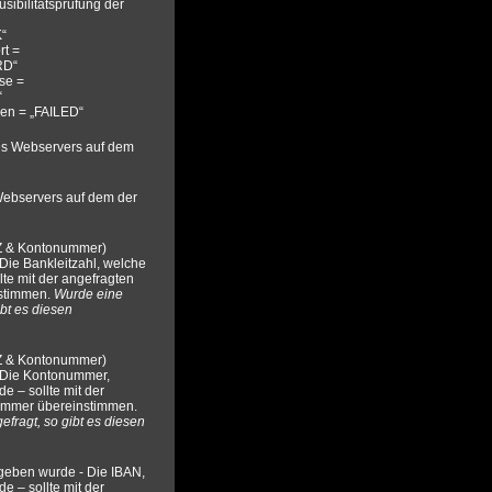
sibilitätsprüfung der
K“
rt =
D“
sse =
“
men = „FAILED“
s Webservers auf dem
Webservers auf dem der
LZ & Kontonummer)
Die Bankleitzahl, welche
lte mit der angefragten
nstimmen.
Wurde eine
ibt es diesen
LZ & Kontonummer)
 Die Kontonummer,
e – sollte mit der
ummer übereinstimmen.
fragt, so gibt es diesen
geben wurde - Die IBAN,
e – sollte mit der