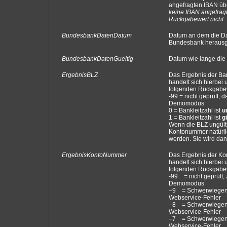
angefragten IBAN ü
keine IBAN angefragt
Rückgabewert nicht.
BundesbankDatenDatum
Datum an dem die Da
Bundesbank heraus
BundesbankDatenGueltig
Datum wie lange die 
ErgebnisBLZ
Das Ergebnis der Ban
handelt sich hierbei 
folgenden Rückgabe
-99 = nicht geprüft, 
Demomodus
0 = Bankleitzahl ist
u
1 = Bankleitzahl ist
g
Wenn die BLZ ungülti
Kontonummer natürlic
werden. Sie wird dann
ErgebnisKontoNummer
Das Ergebnis der K
handelt sich hierbei 
folgenden Rückgabe
-99 = nicht geprüft, 
Demomodus
–9 = Schwerwiegend
Webservice-Fehler
–8 = Schwerwiegend
Webservice-Fehler
–7 = Schwerwiegend
Webservice-Fehler