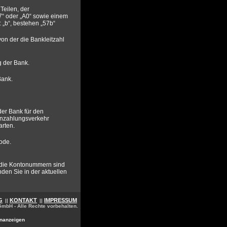
Teilen, der
7“ oder „A0“ sowie einem
: „b“, bestehen „57b“
on der die Bankleitzahl
 der Bank.
Bank.
der Bank für den
enzahlungsverkehr
arten.
Code.
, die Kontonummern sind
nden Sie in der aktuellen
G
KONTAKT
IMPRESSUM
||
||
GmbH - Alle Rechte vorbehalten.
inanzeigen