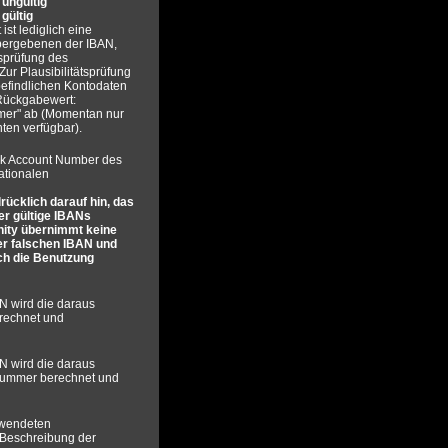
t
ungültig
t
gültig
ist lediglich eine
bergebenen der IBAN,
ätsprüfung des
Zur Plausibilitätsprüfung
befindlichen Kontodaten
 Rückgabewert:
er" ab (Momentan nur
ten verfügbar).
ank Account Number des
ationalen
rücklich darauf hin, das
er gültige IBANs
nity übernimmt keine
er falschen IBAN und
ch die Benutzung
N wird die daraus
erechnet und
N wird die daraus
nummer berechnet und
wendeten
. Beschreibung der