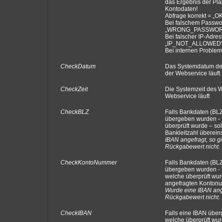
das Ergebnis der Plau
Kontodaten!
Abfrage korrekt = „O
Bei falschem Passwo
„WRONG_PASSWOR
Bei falscher IP-Adre
„IP_NOT_ALLOWED
Bei internen Proble
CheckDatum
Das Systemdatum de
der Webservice läuft
CheckZeit
Die Systemzeit des 
Webservice läuft
CheckBLZ
Falls Bankdaten (B
übergeben wurden - 
überprüft wurde – sol
Bankleitzahl überei
IBAN angefragt, so g
Rückgabewert nicht.
CheckKontoNummer
Falls Bankdaten (B
übergeben wurden -
welche überprüft wurd
angefragten Konton
Wurde eine IBAN ange
Rückgabewert nicht.
CheckIBAN
Falls eine IBAN über
welche überprüft wurd