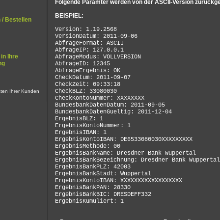
Folgende Paramter werden von der ASCII-Version zurückg
BEISPIEL:
/ Bestellen
Version: 1.19.2568
VersionDatum: 2011-09-06
AbfrageFormat: ASCII
AbfrageIP: 127.0.0.1
in Ihre
AbfrageModus: VOLLVERSION
ng
AbfrageID: 12345
AbfrageErgebnis: OK
CheckDatum: 2011-09-07
CheckZeit: 09:33:18
CheckBLZ: 33080030
ten Ihrer Kunden
CheckKontoNummer: XXXXXXXX
BundesbankDatenDatum: 2011-09-05
BundesbankDatenGueltig: 2011-12-04
ErgebnisBLZ: 1
ErgebnisKontoNummer: 1
ErgebnisIBAN: 1
ErgebnisKontoIBAN: DE6533080030XXXXXXXXX
ErgebnisMethode: 00
ErgebnisBankName: Dresdner Bank Wuppertal
ErgebnisBankBezeichnung: Dresdner Bank Wuppertal
ErgebnisBankPLZ: 42003
ErgebnisBankStadt: Wuppertal
ErgebnisKontoIBAN: XXXXXXXXXXXXXXXXXX
ErgebnisBankPAN: 28330
ErgebnisBankBIC: DRESDEFF332
ErgebnisKumuliert: 1