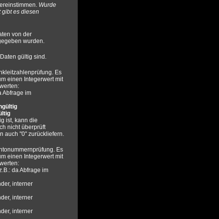
bereinstimmen.
Wurde
 gibt es diesen
ten von der
gegeben wurden.
Daten gültig sind.
kleitzahlenprüfung. Es
um einen Integerwert mit
werten:
da Abfrage im
ngültig
ültig
g ist, kann die
h nicht überprüft
 auch "0" zurückliefern.
ontonummernprüfung. Es
um einen Integerwert mit
werten:
z.B.: da Abfrage im
er, interner
er, interner
er, interner