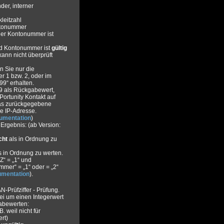
er, interner
leitzahl
tonummer
er Kontonummer ist
nd Kontonummer ist
gültig
nn nicht überprüft
n Sie nur die
 1 bzw. 2, oder im
9“ erhalten.
–9 als Rückgabewert,
Portunity Kontakt auf
as zurückgegebene
e IP-Adresse.
umentation
)
rgebnis: (ab Version:
cht
als in Ordnung zu
 in Ordnung zu werten.
 = „1“ und
er“ = „1“ oder = „2“
mentation
).
-Prüfziffer - Prüfung.
bei um einen Integerwert
abewerten:
B. weil nicht für
rt)