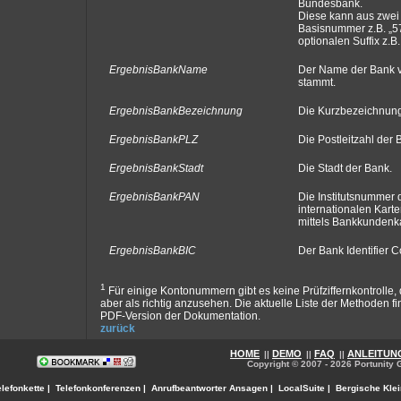
Bundesbank.
Diese kann aus zwei 
Basisnummer z.B. „5
optionalen Suffix z.B.
ErgebnisBankName
Der Name der Bank v
stammt.
ErgebnisBankBezeichnung
Die Kurzbezeichnung
ErgebnisBankPLZ
Die Postleitzahl der 
ErgebnisBankStadt
Die Stadt der Bank.
ErgebnisBankPAN
Die Institutsnummer 
internationalen Kart
mittels Bankkundenk
ErgebnisBankBIC
Der Bank Identifier 
1
Für einige Kontonummern gibt es keine Prüfziffernkontrolle
aber als richtig anzusehen. Die aktuelle Liste der Methoden fi
PDF-Version der Dokumentation.
zurück
HOME
DEMO
FAQ
ANLEITUN
||
||
||
Copyright © 2007 - 2026 Portunity 
elefonkette
|
Telefonkonferenzen
|
Anrufbeantworter Ansagen
|
LocalSuite
|
Bergische Kle