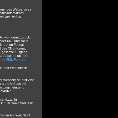
mmer des Webservices
omit automatisch
wir ein Update
Antwortformat zurück,
oder XML und sollte
forderten Format
rd das XML-Format
ie gesamte Ausgabe
CII-Ausgabe ab. (
Die
 im XML-Format
)
der der Webservice
r Webservice läuft. Also
falls die Anfrage mit
ctLogin eingeht.
RSION"
r (bzw. Ihr
4711". Im Demomodus ist
is der Abfrage. Nicht