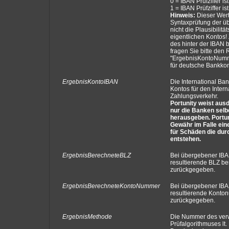
0 = IBAN Prüfziffer is
1 = IBAN Prüfziffer is
Hinweis:
Dieser Wert 
Syntaxprüfung der ü
nicht die Plausibilit
eigentlichen Kontos! 
des hinter der IBAN 
fragen Sie bitte den
"ErgebnisKontoNumm
für deutsche Bankkon
ErgebnisKontoIBAN
Die International B
Kontos für den Intern
Zahlungsverkehr.
Portunity weist ausd
nur die Banken selb
herausgeben. Portu
Gewähr im Falle ein
für Schäden die dur
entstehen.
ErgebnisBerechneteBLZ
Bei übergebener IBA
resultierende BLZ b
zurückgegeben.
ErgebnisBerechneteKontoNummer
Bei übergebener IBA
resultierende Konto
zurückgegeben.
ErgebnisMethode
Die Nummer des ver
Prüfalgorithmuses lt