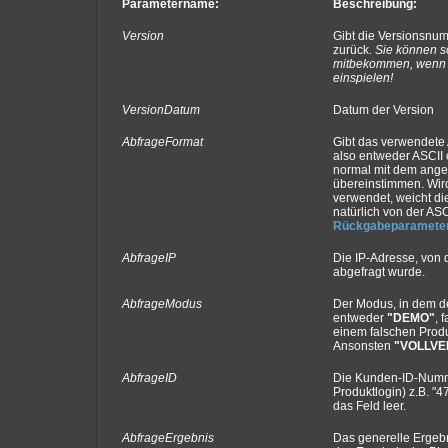
Parametername:
Beschreibung:
Version
Gibt die Versionsnu
zurück.
Sie können s
mitbekommen, wenn 
einspielen!
VersionDatum
Datum der Version
AbfrageFormat
Gibt das verwendete 
also entweder ASCII 
normal mit dem ange
übereinstimmen. Wi
verwendet, weicht d
natürlich von der AS
Rückgabeparameter
AbfrageIP
Die IP-Adresse, von 
abgefragt wurde.
AbfrageModus
Der Modus, in dem de
entweder
"DEMO"
, 
einem falschen Produ
Ansonsten
"VOLLVE
AbfrageID
Die Kunden-ID-Numme
Produktlogin) z.B. "
das Feld leer.
AbfrageErgebnis
Das generelle Ergebn