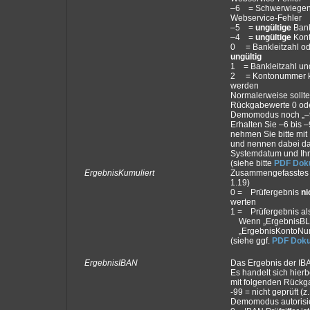
–6 = Schwerwiegend
Webservice-Fehler
–5 =
ungültige
Bank
–4 =
ungültige
Kon
0 = Bankleitzahl od
ungültig
1 = Bankleitzahl u
2 = Kontonummer ka
werden
Normalerweise sollte
Rückgabewerte 0 oder
Demomodus noch „–9
Erhalten Sie –6 bis 
nehmen Sie bitte mit 
und nennen dabei d
Systemdatum und Ihr
(siehe bitte
PDF Dok
ErgebnisKumuliert
Zusammengefasstes E
1.19)
0 = Prüfergebnis
ni
werten
1 = Prüfergebnis als
Wenn „ErgebnisBLZ“
„ErgebnisKontoNumm
(siehe ggf.
PDF Doku
ErgebnisIBAN
Das Ergebnis der IBAN
Es handelt sich hier
mit folgenden Rückg
-99 = nicht geprüft (z.
Demomodus autorisie