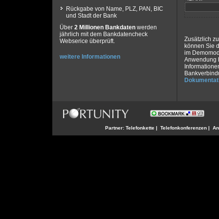
Rückgabe von Name, PLZ, PAN, BIC
und Stadt der Bank
Über
2 Millionen Bankdaten
werden
jährlich mit dem Bankdatencheck
Zusätzlich z
Webserice überprüft.
können Sie 
im Demomodus
weitere Informationen
Anwendung h
Informatione
Bankverbindu
Dokumentat
Partner:
Telefonkette
|
Telefonkonferenzen
|
An