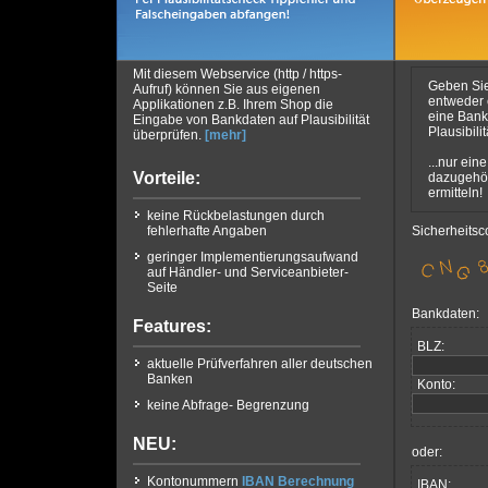
Mit diesem Webservice (http / https-
Geben Si
Aufruf) können Sie aus eigenen
entweder
Applikationen z.B. Ihrem Shop die
eine Bankl
Eingabe von Bankdaten auf Plausibilität
Plausibili
überprüfen.
[mehr]
...nur ein
Vorteile:
dazugehö
ermitteln!
keine Rückbelastungen durch
fehlerhafte Angaben
Sicherheitsc
geringer Implementierungsaufwand
auf Händler- und Serviceanbieter-
Seite
Bankdaten:
Features:
BLZ:
aktuelle Prüfverfahren aller deutschen
Banken
Konto:
keine Abfrage- Begrenzung
NEU:
oder:
Kontonummern
IBAN Berechnung
IBAN: