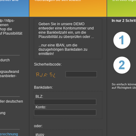
 / https-
In nur 2 Schri
Geben Sie in unsere DEMO
genen
entweder eine Kontonummer und
Shop die
eine Bankleitzahl ein, um die
 Plausibilität
Plausibilität zu überprüfen oder ...
...nur eine IBAN, um die
dazugehörigen Bankdaten zu
ermitteln!
 durch
Sicherheitscode:
ungsaufwand
eanbieter-
So einfach könn
Bankdaten:
auf Richtigkeit ü
BLZ:
ller deutschen
Konto:
zung
oder:
erechnung
IBAN: