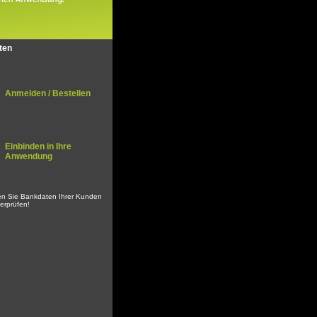
tten
Anmelden / Bestellen
Einbinden in Ihre
Anwendung
en Sie Bankdaten Ihrer Kunden
berprüfen!