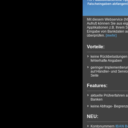
Mit diesem Webservice (http
Aufruf) können Sie aus ei
Applikationen z.B. Ihrem 
Eingabe von Bankdaten auf
überprüfen.
[mehr]
Vorteile:
keine Rückbelastungen
fehlerhafte Angaben
geringer Implementier
auf Händler- und Servic
Seite
Features:
aktuelle Prüfverfahren a
Banken
keine Abfrage- Begren
NEU:
Kontonummern
IBAN B