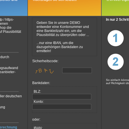
 / https-
In nur 2 Schri
Geben Sie in unsere DEMO
genen
entweder eine Kontonummer und
Shop die
eine Bankleitzahl ein, um die
 Plausibilität
Plausibilität zu überprüfen oder ...
...nur eine IBAN, um die
dazugehörigen Bankdaten zu
ermitteln!
 durch
Sicherheitscode:
ungsaufwand
eanbieter-
So einfach könn
Bankdaten:
auf Richtigkeit ü
BLZ:
ller deutschen
Konto:
zung
oder:
erechnung
IBAN: