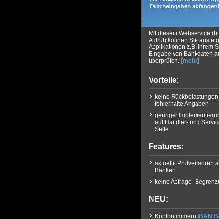
Mit diesem Webservice (http
Aufruf) können Sie aus ei
Applikationen z.B. Ihrem 
Eingabe von Bankdaten auf
überprüfen.
[mehr]
Vorteile:
keine Rückbelastungen
fehlerhafte Angaben
geringer Implementier
auf Händler- und Servic
Seite
Features:
aktuelle Prüfverfahren a
Banken
keine Abfrage- Begren
NEU:
Kontonummern
IBAN B