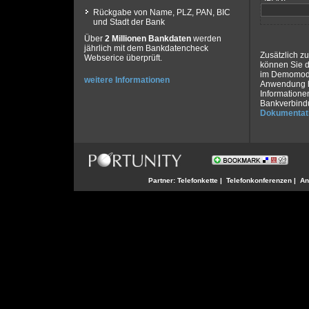
Rückgabe von Name, PLZ, PAN, BIC
und Stadt der Bank
Über
2 Millionen Bankdaten
werden
jährlich mit dem Bankdatencheck
Zusätzlich z
Webserice überprüft.
können Sie 
im Demomodus
weitere Informationen
Anwendung h
Informatione
Bankverbindu
Dokumentat
Partner:
Telefonkette
|
Telefonkonferenzen
|
An