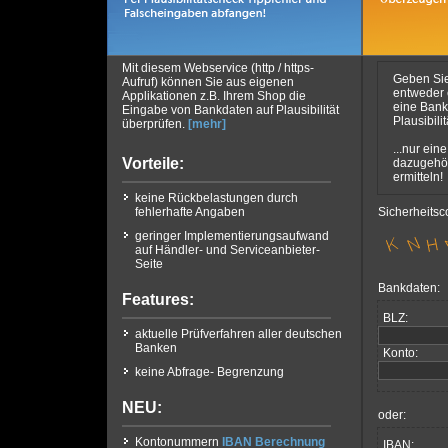
Mit diesem Webservice (http / https-
Geben Si
Aufruf) können Sie aus eigenen
entweder
Applikationen z.B. Ihrem Shop die
eine Bankl
Eingabe von Bankdaten auf Plausibilität
Plausibili
überprüfen.
[mehr]
...nur ein
Vorteile:
dazugehö
ermitteln!
keine Rückbelastungen durch
fehlerhafte Angaben
Sicherheitsc
geringer Implementierungsaufwand
auf Händler- und Serviceanbieter-
Seite
Bankdaten:
Features:
BLZ:
aktuelle Prüfverfahren aller deutschen
Banken
Konto:
keine Abfrage- Begrenzung
NEU:
oder:
Kontonummern
IBAN Berechnung
IBAN: