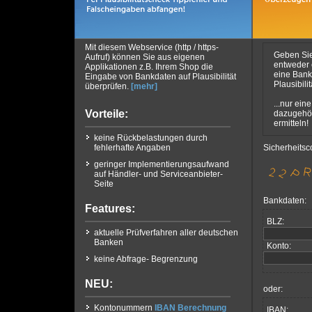
Mit diesem Webservice (http / https-
Geben Si
Aufruf) können Sie aus eigenen
entweder
Applikationen z.B. Ihrem Shop die
eine Bankl
Eingabe von Bankdaten auf Plausibilität
Plausibili
überprüfen.
[mehr]
...nur ein
Vorteile:
dazugehö
ermitteln!
keine Rückbelastungen durch
fehlerhafte Angaben
Sicherheitsc
geringer Implementierungsaufwand
auf Händler- und Serviceanbieter-
Seite
Bankdaten:
Features:
BLZ:
aktuelle Prüfverfahren aller deutschen
Banken
Konto:
keine Abfrage- Begrenzung
NEU:
oder:
Kontonummern
IBAN Berechnung
IBAN: