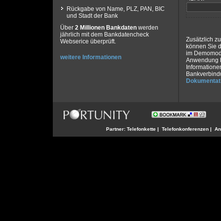
Rückgabe von Name, PLZ, PAN, BIC
und Stadt der Bank
Über
2 Millionen Bankdaten
werden
jährlich mit dem Bankdatencheck
Zusätzlich z
Webserice überprüft.
können Sie 
im Demomodus
weitere Informationen
Anwendung h
Informatione
Bankverbindu
Dokumentat
Partner:
Telefonkette
|
Telefonkonferenzen
|
An