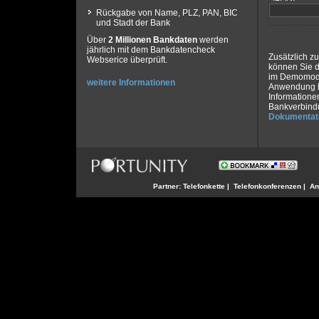
Rückgabe von Name, PLZ, PAN, BIC
und Stadt der Bank
Über
2 Millionen Bankdaten
werden
jährlich mit dem Bankdatencheck
Zusätzlich z
Webserice überprüft.
können Sie 
im Demomodus
weitere Informationen
Anwendung h
Informatione
Bankverbindu
Dokumentat
Partner:
Telefonkette
|
Telefonkonferenzen
|
An