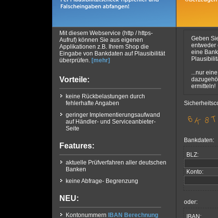
Mit diesem Webservice (http / https-
Geben Si
Aufruf) können Sie aus eigenen
entweder
Applikationen z.B. Ihrem Shop die
eine Bankl
Eingabe von Bankdaten auf Plausibilität
Plausibili
überprüfen.
[mehr]
...nur ein
Vorteile:
dazugehö
ermitteln!
keine Rückbelastungen durch
fehlerhafte Angaben
Sicherheitsc
geringer Implementierungsaufwand
auf Händler- und Serviceanbieter-
Seite
Bankdaten:
Features:
BLZ:
aktuelle Prüfverfahren aller deutschen
Banken
Konto:
keine Abfrage- Begrenzung
NEU:
oder:
Kontonummern
IBAN Berechnung
IBAN: