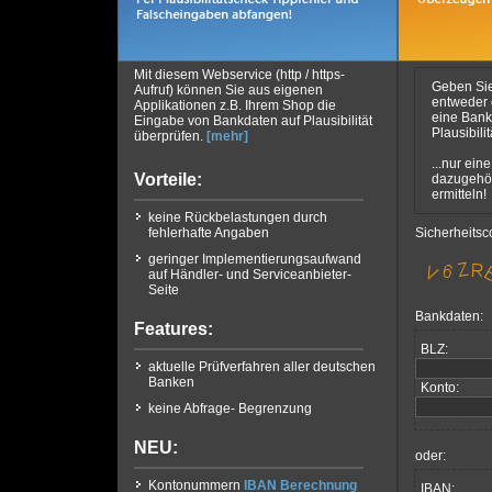
Mit diesem Webservice (http / https-
Geben Si
Aufruf) können Sie aus eigenen
entweder
Applikationen z.B. Ihrem Shop die
eine Bankl
Eingabe von Bankdaten auf Plausibilität
Plausibili
überprüfen.
[mehr]
...nur ein
Vorteile:
dazugehö
ermitteln!
keine Rückbelastungen durch
fehlerhafte Angaben
Sicherheitsc
geringer Implementierungsaufwand
auf Händler- und Serviceanbieter-
Seite
Bankdaten:
Features:
BLZ:
aktuelle Prüfverfahren aller deutschen
Banken
Konto:
keine Abfrage- Begrenzung
NEU:
oder:
Kontonummern
IBAN Berechnung
IBAN: