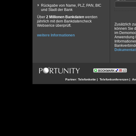
Rückgabe von Name, PLZ, PAN, BIC
und Stadt der Bank
Über
2 Millionen Bankdaten
werden
jährlich mit dem Bankdatencheck
Zusätzlich z
Webserice überprüft.
können Sie 
im Demomodus
weitere Informationen
Anwendung h
Informatione
Bankverbindu
Dokumentat
Partner:
Telefonkette
|
Telefonkonferenzen
|
An